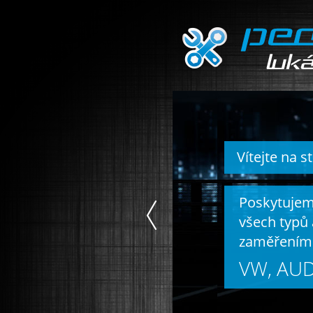
Vítejte na 
Poskytujem
všech typů 
zaměřením 
VW, AUD